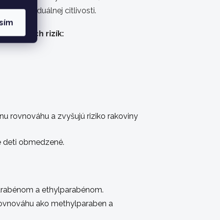
 a individuálnej citlivosti.
sím
nciálnych rizík:
nu rovnováhu a zvyšujú riziko rakoviny
re deti obmedzené.
parabénom a ethylparabénom.
ovnováhu ako methylparaben a