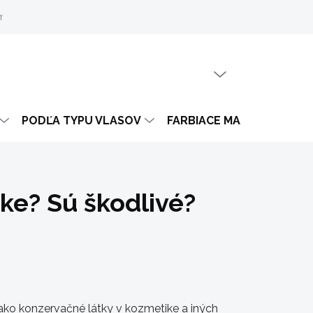
mienky
PRÁZDNY KOŠÍK
NÁKUPNÝ
KOŠÍK
PODĽA TYPU VLASOV
FARBIACE MASKY
DAR
ke? Sú škodlivé?
ako konzervačné látky v kozmetike a iných