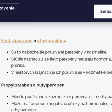
závažnosť týchto účinkov sa líšia v závislosti od typu parabénu
tavenie
Súhla
Tu je prehľad najbežnejších typov parabénov a ich pote
Methylparaben
a
ethylparaben
:
Sú to najbežnejšie používané parabény v kozmetike.
Štúdie naznačujú, že tieto parabény narúšajú hormonál
prsníka.
V niektorých krajinách je ich používanie v kozmetike p
Propylparaben a butylparaben:
Menšie používané v kozmetike v porovnaní s methyl
Môžu mať podobné negatívne účinky na hormonálnu r
ethylparaben.