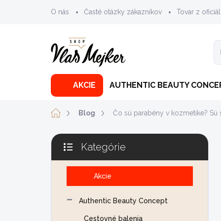
Prejsť
O nás
Časté otázky zákazníkov
Tovar z oficiál
na
obsah
AKCIE
AUTHENTIC BEAUTY CONCE
Domov
Blog
Čo sú parabény v kozmetike? Sú 
B
Kategórie
o
Preskočiť
č
kategórie
n
Akcie
ý
p
Authentic Beauty Concept
a
n
Cestovné balenia