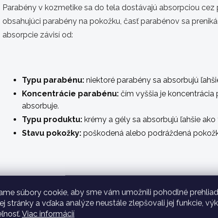
Parabény v kozmetike sa do tela dostávajú absorpciou cez p
obsahujúci parabény na pokožku, časť parabénov sa preniká
absorpcie závisí od:
Typu parabénu:
niektoré parabény sa absorbujú ľahšie
Koncentrácie parabénu:
čím vyššia je koncentrácia 
absorbuje.
Typu produktu:
krémy a gély sa absorbujú ľahšie ako 
Stavu pokožky:
poškodená alebo podráždená pokožka
Ktoré parabény v kozmetike sú najškod
ame súbory cookie, aby sme vám umožnili pohodlné prehliad
V súčasnosti neexistuje jednoznačná odpoveď na otázku, kto
 stránky a vďaka analýze neustále zlepšovali jej funkcie, vý
eľnosť.
Viac informácií
Všetky parabény vyvolávajú určité obavy o ich potenciálne 