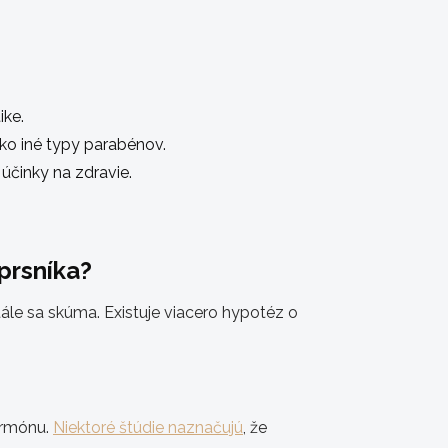
ike.
ako iné typy parabénov.
 účinky na zdravie.
prsníka?
tále sa skúma. Existuje viacero hypotéz o
ormónu.
Niektoré štúdie naznačujú
, že