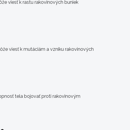
e viesť k rastu rakovinových buniek
môže viesť k mutáciám a vzniku rakovinových
hopnosť tela bojovať proti rakovinovým