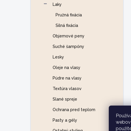
Laky
Pružná fixácia
Silná fixácia
Objemové peny
Suché šampóny
Lesky
Oleje na vlasy
Púdre na vlasy
Textúra vlasov
Slané spreje
Ochrana pred teplom
Použív
Pasty a gély
webovej
použit
Ostatný styling