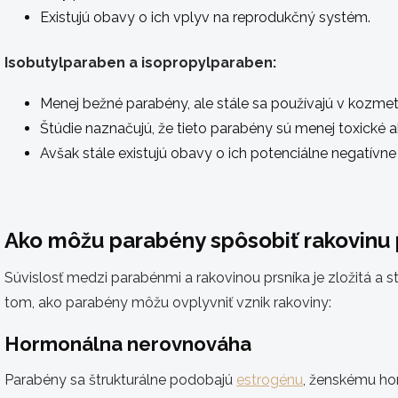
Existujú obavy o ich vplyv na reprodukčný systém.
Isobutylparaben a isopropylparaben:
Menej bežné parabény, ale stále sa používajú v kozmet
Štúdie naznačujú, že tieto parabény sú menej toxické 
Avšak stále existujú obavy o ich potenciálne negatívne
Ako môžu parabény spôsobiť rakovinu 
Súvislosť medzi parabénmi a rakovinou prsníka je zložitá a s
tom, ako parabény môžu ovplyvniť vznik rakoviny:
Hormonálna nerovnováha
Parabény sa štrukturálne podobajú
estrogénu
, ženskému h