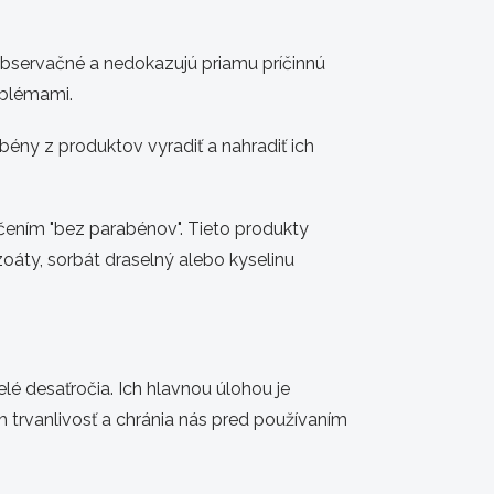
 observačné a nedokazujú priamu príčinnú
oblémami.
ny z produktov vyradiť a nahradiť ich
čením "bez parabénov". Tieto produkty
oáty, sorbát draselný alebo kyselinu
é desaťročia. Ich hlavnou úlohou je
ich trvanlivosť a chránia nás pred používaním