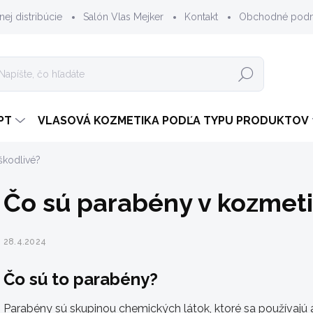
nej distribúcie
Salón Vlas Mejker
Kontakt
Obchodné pod
Hľadať
PT
VLASOVÁ KOZMETIKA PODĽA TYPU PRODUKTOV
škodlivé?
Čo sú parabény v kozmeti
28.4.2024
Čo sú to parabény?
Parabény sú skupinou chemických látok, ktoré sa používajú 