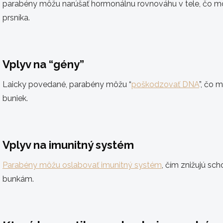
parabény môžu narúšať hormonálnu rovnováhu v tele, čo môž
prsníka.
Vplyv na “gény”
Laicky povedané, parabény môžu “
poškodzovať DNA
”, čo 
buniek.
Vplyv na imunitný systém
Parabény môžu oslabovať imunitný systém
, čím znižujú sc
bunkám.