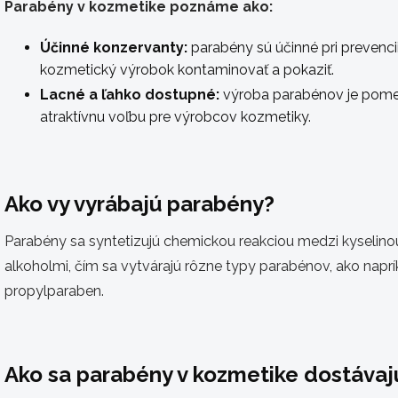
Parabény v kozmetike poznáme ako:
Účinné konzervanty:
parabény sú účinné pri prevenci
kozmetický výrobok kontaminovať a pokaziť.
Lacné a ľahko dostupné:
výroba parabénov je pomer
atraktívnu voľbu pre výrobcov kozmetiky.
Ako vy vyrábajú parabény?
Parabény sa syntetizujú chemickou reakciou medzi kyseli
alkoholmi, čím sa vytvárajú rôzne typy parabénov, ako napr
propylparaben.
Ako sa parabény v kozmetike dostávaj