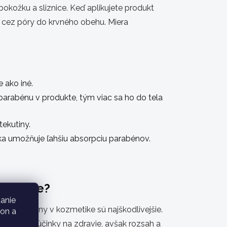
okožku a sliznice. Keď aplikujete produkt
 cez póry do krvného obehu. Miera
 ako iné.
parabénu v produkte, tým viac sa ho do tela
tekutiny.
 umožňuje ľahšiu absorpciu parabénov.
livejšie?
anie
ré parabény v kozmetike sú najškodlivejšie.
kon a
negatívne účinky na zdravie, avšak rozsah a