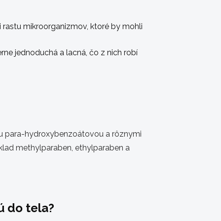
i rastu mikroorganizmov, ktoré by mohli
ne jednoduchá a lacná, čo z nich robí
nou para-hydroxybenzoátovou a rôznymi
íklad methylparaben, ethylparaben a
ú do tela?