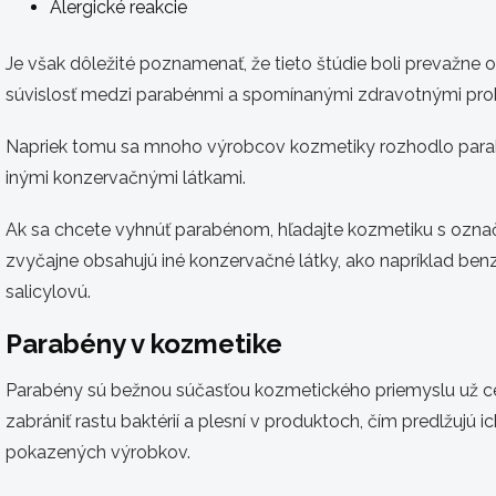
Alergické reakcie
Je však dôležité poznamenať, že tieto štúdie boli prevažne
súvislosť medzi parabénmi a spomínanými zdravotnými pr
Napriek tomu sa mnoho výrobcov kozmetiky rozhodlo parabé
inými konzervačnými látkami.
Ak sa chcete vyhnúť parabénom, hľadajte kozmetiku s ozna
zvyčajne obsahujú iné konzervačné látky, ako napríklad benz
salicylovú.
Parabény v kozmetike
Parabény sú bežnou súčasťou kozmetického priemyslu už cel
zabrániť rastu baktérií a plesní v produktoch, čím predlžujú 
pokazených výrobkov.