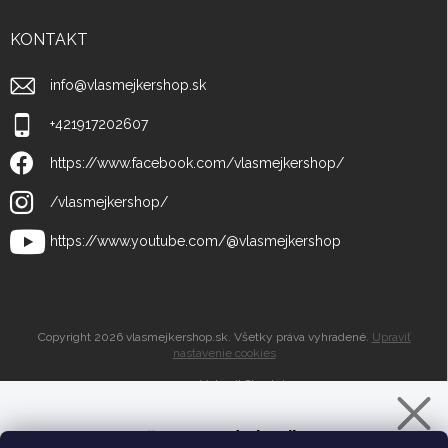
KONTAKT
info
@
vlasmejkershop.sk
+421917202607
https://www.facebook.com/vlasmejkershop/
/vlasmejkershop/
https://www.youtube.com/@vlasmejkershop
Copyright 2026
vlasmejkershop.sk
. Všetky práva vyhradené.
Upraviť
nastavenie cookies
Vytvoril Shoptet
Zľava 10% do košíka