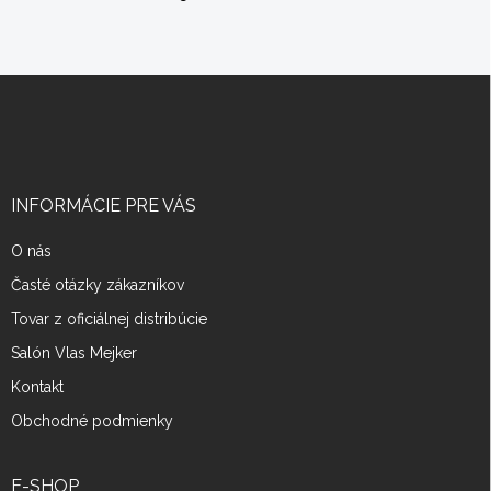
Z
á
p
ä
t
i
INFORMÁCIE PRE VÁS
e
O nás
Časté otázky zákazníkov
Tovar z oficiálnej distribúcie
Salón Vlas Mejker
Kontakt
Obchodné podmienky
E-SHOP