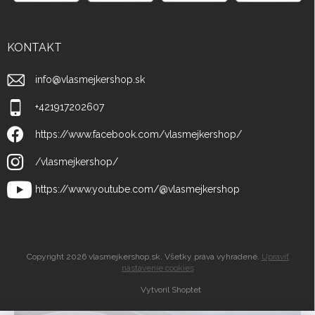
KONTAKT
info
@
vlasmejkershop.sk
+421917202607
https://www.facebook.com/vlasmejkershop/
/vlasmejkershop/
https://www.youtube.com/@vlasmejkershop
Copyright 2026
vlasmejkershop.sk
. Všetky práva vyhradené.
Upraviť
nastavenie cookies
Vytvoril Shoptet