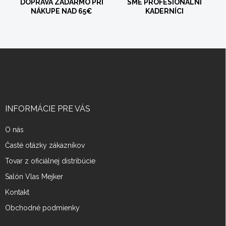
DOPRAVA ZADARMO PRI
SME PROFESIONÁLNI
NÁKUPE NAD 65€
KADERNÍCI
Z
á
p
ä
t
i
INFORMÁCIE PRE VÁS
e
O nás
Časté otázky zákazníkov
Tovar z oficiálnej distribúcie
Salón Vlas Mejker
Kontakt
Obchodné podmienky