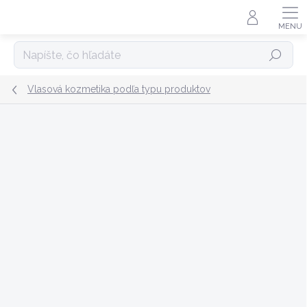
Prejsť
na
obsah
Hľadať
Vlasová kozmetika podľa typu produktov