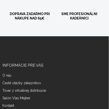
DOPRAVA ZADARMO PRI
SME PROFESIONÁLNI
NÁKUPE NAD 65€
KADERNÍCI
Z
á
p
ä
t
i
INFORMÁCIE PRE VÁS
e
O nás
Časté otázky zákazníkov
Tovar z oficiálnej distribúcie
Salón Vlas Mejker
Kontakt