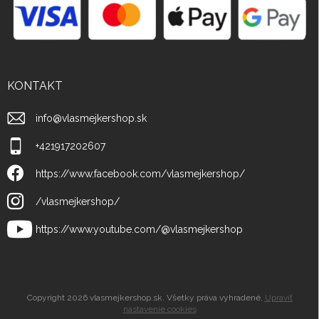
KONTAKT
info
@
vlasmejkershop.sk
+421917202607
https://www.facebook.com/vlasmejkershop/
/vlasmejkershop/
https://www.youtube.com/@vlasmejkershop
Copyright 2026
vlasmejkershop.sk
. Všetky práva vyhradené.
Upraviť
nastavenie cookies