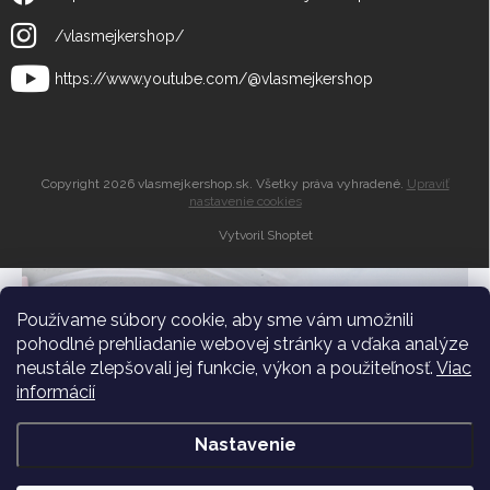
/vlasmejkershop/
https://www.youtube.com/@vlasmejkershop
Copyright 2026
vlasmejkershop.sk
. Všetky práva vyhradené.
Upraviť
nastavenie cookies
Vytvoril Shoptet
Zľava 10% do
košíka
Používame súbory cookie, aby sme vám umožnili
pohodlné prehliadanie webovej stránky a vďaka analýze
neustále zlepšovali jej funkcie, výkon a použiteľnosť.
Viac
Dostávajte pravidelné novinky a zľavy medzi
informácií
prvými
Nastavenie