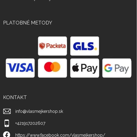
PLATOBNÉ METODY
KONTAKT
info
@
vlasmejkershop.sk
+421917202607
https://www.facebook.com/vlasmejkershop/