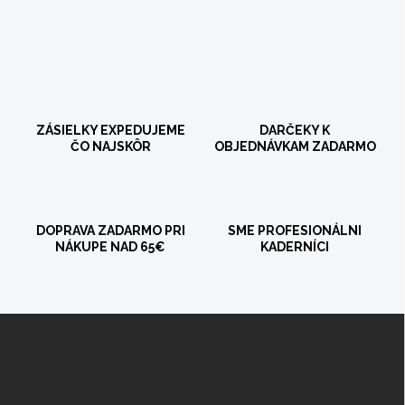
ZÁSIELKY EXPEDUJEME
DARČEKY K
ČO NAJSKÔR
OBJEDNÁVKAM ZADARMO
DOPRAVA ZADARMO PRI
SME PROFESIONÁLNI
NÁKUPE NAD 65€
KADERNÍCI
Z
á
p
ä
t