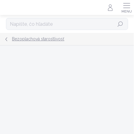
Prejsť
na
obsah
Hľadať
Bezoplachová starostlivosť