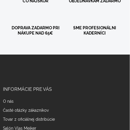
ČO NAJSKÔR
OBJEDNÁVKAM ZADARMO
DOPRAVA ZADARMO PRI
SME PROFESIONÁLNI
NÁKUPE NAD 65€
KADERNÍCI
Z
á
p
ä
t
i
INFORMÁCIE PRE VÁS
e
O nás
Časté otázky zákazníkov
Tovar z oficiálnej distribúcie
Salón Vlas Mejker