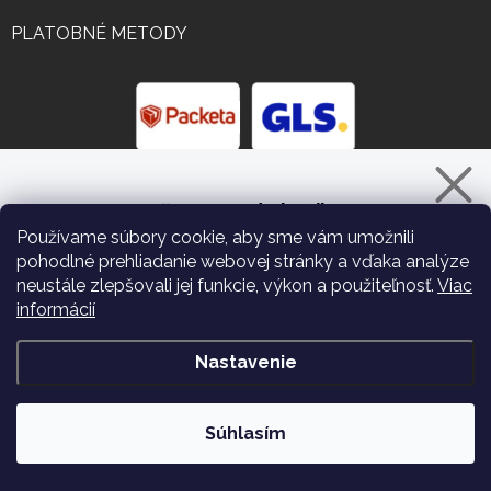
PLATOBNÉ METODY
Zľava 10% do košíka
Používame súbory cookie, aby sme vám umožnili
pohodlné prehliadanie webovej stránky a vďaka analýze
neustále zlepšovali jej funkcie, výkon a použiteľnosť.
Viac
KONTAKT
informácií
MÁM ZÁUJEM O ZĽAVU
info
@
vlasmejkershop.sk
Nastavenie
Zásady zpracování osobních údajů
+421917202607
Súhlasím
https://www.facebook.com/vlasmejkershop/
/vlasmejkershop/