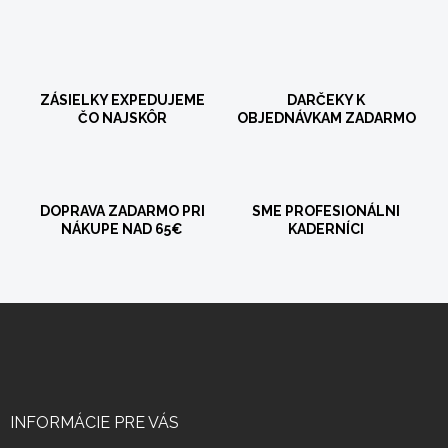
ZÁSIELKY EXPEDUJEME
DARČEKY K
ČO NAJSKÔR
OBJEDNÁVKAM ZADARMO
DOPRAVA ZADARMO PRI
SME PROFESIONÁLNI
NÁKUPE NAD 65€
KADERNÍCI
Z
á
p
ä
t
i
INFORMÁCIE PRE VÁS
e