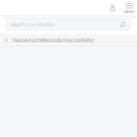
Prejsť
na
obsah
Hľadať
Vlasová kozmetika podľa typu produktov