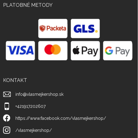
PLATOBNÉ METODY
KONTAKT
info
@
vlasmejkershop.sk
+421917202607
https://www.facebook.com/vlasmejkershop/
/vlasmejkershop/