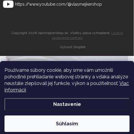
https://www.youtube.com/@vlasmejkershop
Copyright 2026
vlasmejkershop.sk
. Všetky práva vyhradené.
Upraviť
nastavenie cookies
Vytvoril Shoptet
Zľava 10% do
košíka
Používame súbory cookie, aby sme vám umožnili
pohodlné prehliadanie webovej stránky a vďaka analýze
neustále zlepšovali jej funkcie, výkon a použiteľnosť.
Viac
Dostávajte pravidelné novinky a zľavy medzi
informácií
prvými
Nastavenie
Súhlasím
Mám záujem o zľavu