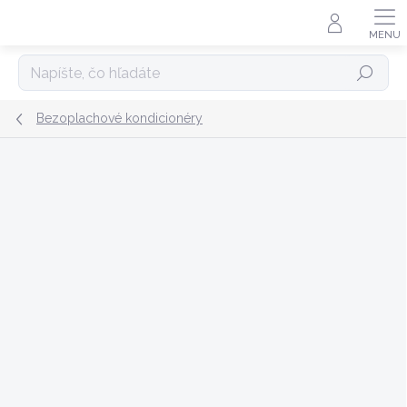
Prejsť
na
obsah
Hľadať
Bezoplachové kondicionéry