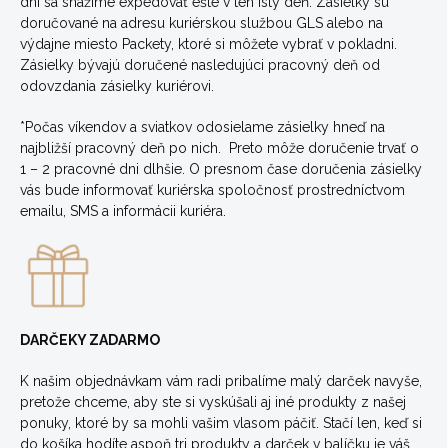
dni sa snažíme expedovať ešte v ten istý deň.
Zásielky sú
doručované na adresu kuriérskou službou GLS alebo na
výdajne miesto Packety, ktoré si môžete vybrať v pokladni.
Zásielky bývajú doručené nasledujúci pracovný deň od
odovzdania zásielky kuriérovi.
*Počas víkendov a sviatkov odosielame zásielky hneď na
najbližší pracovný deň po nich. Preto môže doručenie trvať o
1 – 2 pracovné dni dlhšie. O presnom čase doručenia zásielky
vás bude informovať kuriérska spoločnosť prostredníctvom
emailu, SMS a informácii kuriéra.
DARČEKY ZADARMO
K našim objednávkam vám radi pribalíme malý darček navyše,
pretože chceme, aby ste si vyskúšali aj iné produkty z našej
ponuky, ktoré by sa mohli vašim vlasom páčiť. Stačí len, keď si
do košíka hodíte aspoň tri produkty a darček v balíčku je váš.