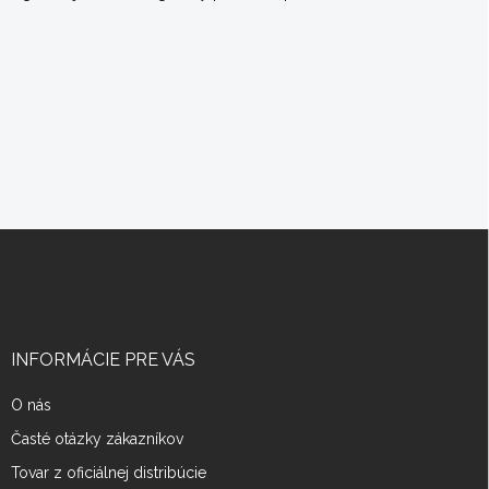
Z
á
p
ä
t
i
INFORMÁCIE PRE VÁS
e
O nás
Časté otázky zákazníkov
Tovar z oficiálnej distribúcie