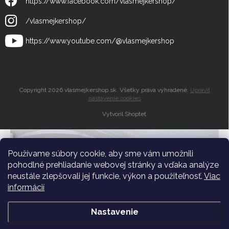
https://www.facebook.com/vlasmejkershop/
/vlasmejkershop/
https://www.youtube.com/@vlasmejkershop
Copyright 2026
vlasmejkershop.sk
. Všetky práva vyhradené.
Upraviť
nastavenie cookies
Vytvoril Shoptet
Zľava 10% do
košíka
Používame súbory cookie, aby sme vám umožnili
pohodlné prehliadanie webovej stránky a vďaka analýze
neustále zlepšovali jej funkcie, výkon a použiteľnosť.
Viac
Dostávajte pravidelné novinky a zľavy medzi
informácií
prvými
Nastavenie