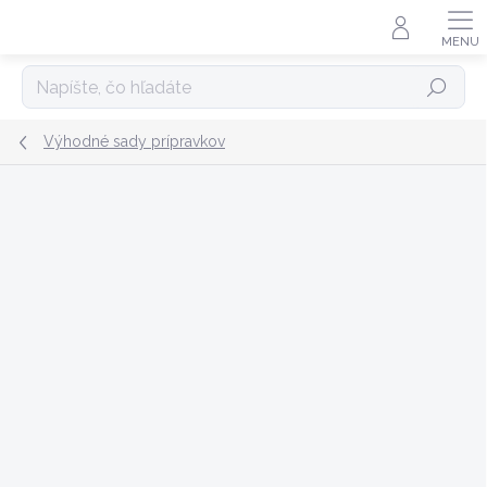
Prejsť
na
obsah
Hľadať
Výhodné sady prípravkov