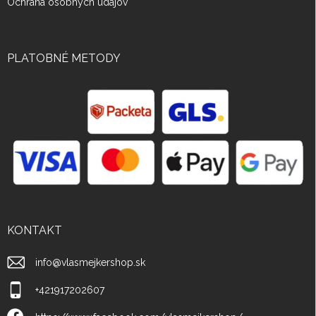
Ochrana osobných údajov
PLATOBNÉ METODY
KONTAKT
info
@
vlasmejkershop.sk
+421917202607