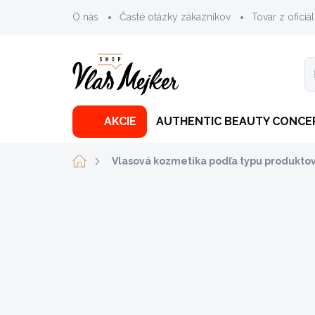
Prejsť
O nás
Časté otázky zákazníkov
Tovar z oficiál
na
obsah
AKCIE
AUTHENTIC BEAUTY CONCE
Domov
Vlasová kozmetika podľa typu produkto