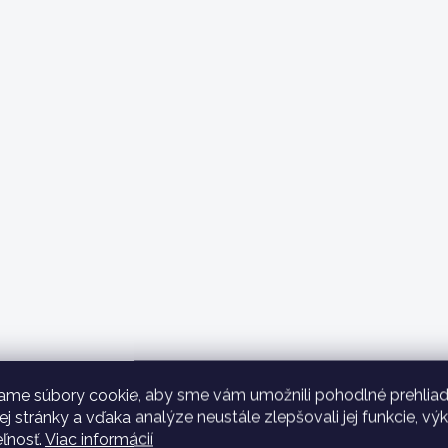
ame súbory cookie, aby sme vám umožnili pohodlné prehliad
 stránky a vďaka analýze neustále zlepšovali jej funkcie, vý
eľnosť.
Viac informácií