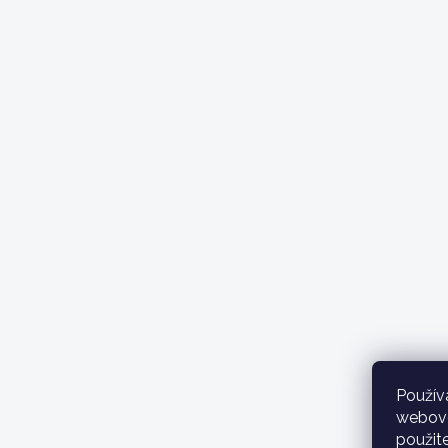
Použív
webovej
použit