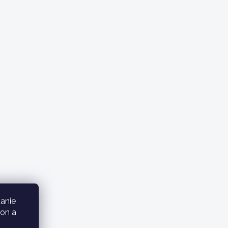
anie
kon a