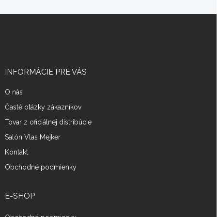
Z
á
p
ä
t
i
INFORMÁCIE PRE VÁS
e
O nás
Časté otázky zákazníkov
Tovar z oficiálnej distribúcie
Salón Vlas Mejker
Kontakt
Obchodné podmienky
E-SHOP