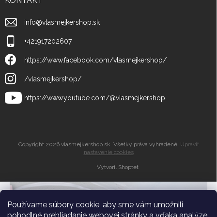
KONTAKT
info
@
vlasmejkershop.sk
+421917202607
https://www.facebook.com/vlasmejkershop/
/vlasmejkershop/
https://www.youtube.com/@vlasmejkershop
Copyright 2026
vlasmejkershop.sk
. Všetky práva vyhradené.
Upraviť
nastavenie cookies
Vytvoril Shoptet
Zľava 10% do
košíka
Používame súbory cookie, aby sme vám umožnili
pohodlné prehliadanie webovej stránky a vďaka analýze