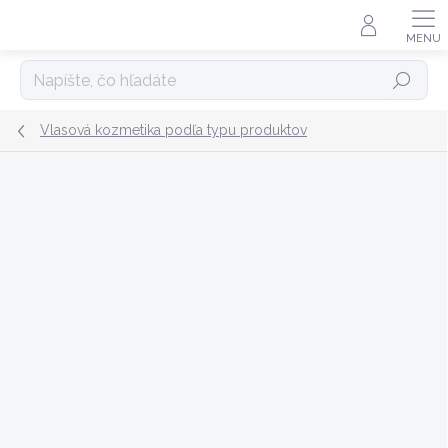
Prejsť
na
obsah
Hľadať
Vlasová kozmetika podľa typu produktov