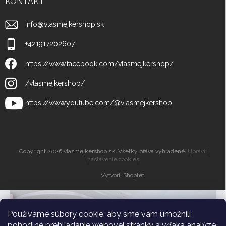
KONTAKT
info
@
vlasmejkershop.sk
+421917202607
https://www.facebook.com/vlasmejkershop/
/vlasmejkershop/
https://www.youtube.com/@vlasmejkershop
Copyright 2026
vlasmejkershop.sk
. Všetky práva vyhradené.
Upraviť
nastavenie cookies
Vytvoril Shoptet
Zľava 10% do
košíka
Používame súbory cookie, aby sme vám umožnili
pohodlné prehliadanie webovej stránky a vďaka analýze