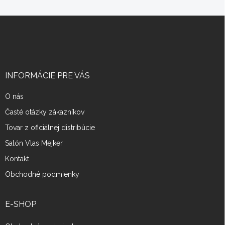
Z
á
p
ä
t
i
INFORMÁCIE PRE VÁS
e
O nás
Časté otázky zákazníkov
Tovar z oficiálnej distribúcie
Salón Vlas Mejker
Kontakt
Obchodné podmienky
E-SHOP