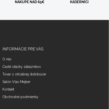
NÁKUPE NAD 65€
KADERNÍCI
Z
á
p
ä
t
i
INFORMÁCIE PRE VÁS
e
O nás
Časté otázky zákazníkov
Tovar z oficiálnej distribúcie
Salón Vlas Mejker
Kontakt
Obchodné podmienky