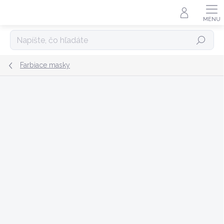
Prejsť
na
obsah
Hľadať
Farbiace masky