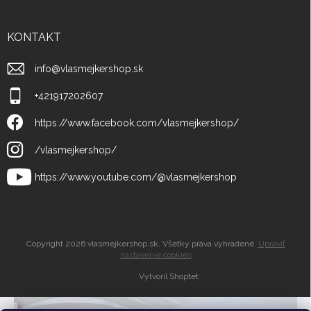
KONTAKT
info
@
vlasmejkershop.sk
+421917202607
https://www.facebook.com/vlasmejkershop/
/vlasmejkershop/
https://www.youtube.com/@vlasmejkershop
Copyright 2026
vlasmejkershop.sk
. Všetky práva vyhradené.
Upraviť
nastavenie cookies
Vytvoril Shoptet