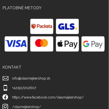
PLATOBNÉ METODY
KONTAKT
info
@
vlasmejkershop.sk
+421917202607
https://www.facebook.com/vlasmejkershop/
/vlasmejkershop/