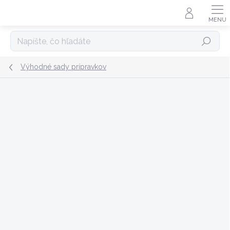
Prejsť
na
obsah
Hľadať
Výhodné sady prípravkov