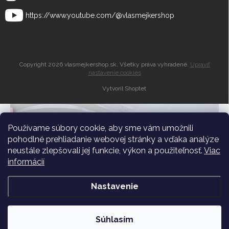
https://www.youtube.com/@vlasmejkershop
Copyright 2026
vlasmejkershop.sk
. Všetky práva vyhradené.
Upraviť
nastavenie cookies
Vytvoril Shoptet
Zľava 10% do
košíka
Používame súbory cookie, aby sme vám umožnili
pohodlné prehliadanie webovej stránky a vďaka analýze
neustále zlepšovali jej funkcie, výkon a použiteľnosť.
Viac
Dostávajte pravidelné novinky a zľavy medzi
informácií
prvými
Nastavenie
Súhlasím
Mám záujem o zľavu