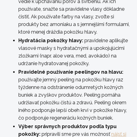
vedie k upchávaniu pórov a svrbeniu. Ak ich
používate, snažte sa pravidelne vlasy dôkladne
čistiť. Ak používate farby na vlasy, zvoľte si
produkty bez amoniaku a s jemnejšími formulami,
ktoré menej dráždia pokožku hlavy.
Hydratácia pokožky hlavy:
pravidelne aplikujte
vlasové masky s hydratačnými a upokojujúcimi
zložkami (napr. aloe vera, med, avokádo) na
udržanie hydratovanej pokožky.
Pravidelné používanie peelingov na hlavu:
používajte jemný peeling na pokožku hlavy raz
týždenne na odstránenie odumretých kožných
buniek a zvyškov produktov. Peeling pomáha
udržiavať pokožku čistú a zdravú. Peeling okrem
iného podporuje lepší obeh krvi v pokožke hlavy,
čo podporuje regeneráciu kožných buniek.
Výber správnych produktov podľa typu
pokožky:
pripravili sme pre vás možnosť
nájsť si