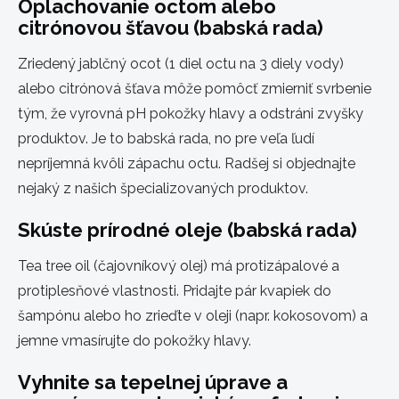
Oplachovanie octom alebo
citrónovou šťavou (babská rada)
Zriedený jablčný ocot (1 diel octu na 3 diely vody)
alebo citrónová šťava môže pomôcť zmierniť svrbenie
tým, že vyrovná pH pokožky hlavy a odstráni zvyšky
produktov. Je to babská rada, no pre veľa ľudí
nepríjemná kvôli zápachu octu. Radšej si objednajte
nejaký z našich špecializovaných produktov.
Skúste prírodné oleje (babská rada)
Tea tree oil (čajovníkový olej) má protizápalové a
protiplesňové vlastnosti. Pridajte pár kvapiek do
šampónu alebo ho zrieďte v oleji (napr. kokosovom) a
jemne vmasírujte do pokožky hlavy.
Vyhnite sa tepelnej úprave a