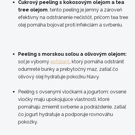
Cukrový peeling s kokosovým olejom a tea
tree olejom
, tento peeling je jemný a zároveň
efektívny na odstránenie nečistôt, pričom tea tree
olej pomáha bojovať proti infekciám a svrbeniu.
Peeling s morskou soľou a olivovým olejom:
soľ je výborný
exfoliant
, ktorý pomáha odstrániť
odumreté bunky a prebytočný maz, zatiaľ čo
olivový olej hydratuje pokožku hlavy.
Peeling s ovsenými vločkami a jogurtom:
ovsené
vločky majú upokojujúce vlastnosti, ktoré
pomáhajú zmierniť svrbenie a podráždenie, zatiaľ
čo jogurt hydratuje a podporuje rovnováhu
pokožky.