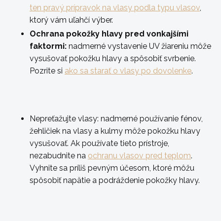
ten pravý prípravok na vlasy podla typu vlasov
,
ktorý vám uľahčí výber.
Ochrana pokožky hlavy pred vonkajšími
faktormi:
nadmerné vystavenie UV žiareniu môže
vysušovať pokožku hlavy a spôsobiť svrbenie.
Pozrite si
ako sa starať o vlasy po dovolenke
.
Nepreťažujte vlasy:
nadmerné používanie fénov,
žehličiek na vlasy a kulmy môže pokožku hlavy
vysušovať. Ak používate tieto prístroje,
nezabudnite na
ochranu vlasov pred teplom
.
Vyhnite sa príliš pevným účesom, ktoré môžu
spôsobiť napätie a podráždenie pokožky hlavy.