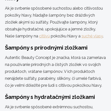
Ak je svrbenie spôsobené suchosťou alebo citlivosťou
pokožky hlavy, hľadajte šampóny bez dráždivých
zložiek akými sú sulfáty. Používajte šampóny, ktorý
obsahuje hydratačné, upokojujúce a jemné zložky.
Naše šampóny na
citlivú
pokožku hlavy a
suché vlasy
.
Šampóny s prírodnými zložkami
Autentic Beauty Concept je značka, ktorá sa zameriava
na používanie prírodných a čistých zložiek vo svojich
produktoch, vrátane šampónov. V ich produktoch
nenájdete sulfáty, parabény, silikóny, či umelé farbivá,
čo je veľmi dôležité pre ľudí s citlivou pokožkou hlavy.
Šampóny s hydratačnými zložkami
Ak je svrbenie spôsobené extrémnou suchosťou,