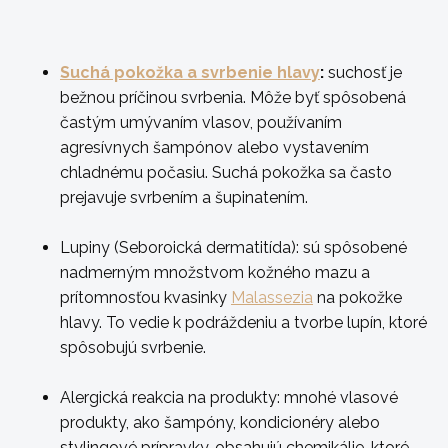
Suchá pokožka a svrbenie hlavy
:
suchosť je
bežnou príčinou svrbenia. Môže byť spôsobená
častým umývaním vlasov, používaním
agresívnych šampónov alebo vystavením
chladnému počasiu. Suchá pokožka sa často
prejavuje svrbením a šupinatením.
Lupiny (Seboroická dermatitída):
sú spôsobené
nadmerným množstvom kožného mazu a
prítomnosťou kvasinky
Malassezia
na pokožke
hlavy. To vedie k podráždeniu a tvorbe lupín, ktoré
spôsobujú svrbenie.
Alergická reakcia na produkty:
mnohé vlasové
produkty, ako šampóny, kondicionéry alebo
stylingové prípravky, obsahujú chemikálie, ktoré