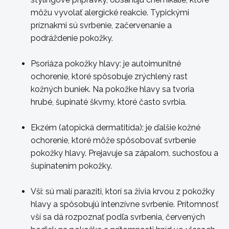
môžu vyvolať alergické reakcie. Typickými
príznakmi sú svrbenie, začervenanie a
podráždenie pokožky.
Psoriáza pokožky hlavy:
je autoimunitné
ochorenie, ktoré spôsobuje zrýchlený rast
kožných buniek. Na pokožke hlavy sa tvoria
hrubé, šupinaté škvrny, ktoré často svrbia.
Ekzém (atopická dermatitída):
je ďalšie kožné
ochorenie, ktoré môže spôsobovať svrbenie
pokožky hlavy. Prejavuje sa zápalom, suchosťou a
šupinatením pokožky.
Vši:
sú malí paraziti, ktorí sa živia krvou z pokožky
hlavy a spôsobujú intenzívne svrbenie. Prítomnosť
vší sa dá rozpoznať podľa svrbenia, červených