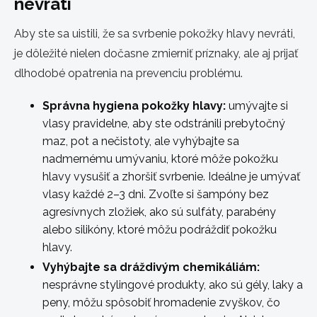
nevráti
Aby ste sa uistili, že sa svrbenie pokožky hlavy nevráti,
je dôležité nielen dočasne zmierniť príznaky, ale aj prijať
dlhodobé opatrenia na prevenciu problému.
Správna hygiena pokožky hlavy:
umývajte si
vlasy pravidelne, aby ste odstránili prebytočný
maz, pot a nečistoty, ale vyhýbajte sa
nadmernému umývaniu, ktoré môže pokožku
hlavy vysušiť a zhoršiť svrbenie. Ideálne je umývať
vlasy každé 2–3 dni. Zvoľte si šampóny bez
agresívnych zložiek, ako sú sulfáty, parabény
alebo silikóny, ktoré môžu podráždiť pokožku
hlavy.
Vyhýbajte sa dráždivým chemikáliám:
nesprávne stylingové produkty, ako sú gély, laky a
peny, môžu spôsobiť hromadenie zvyškov, čo