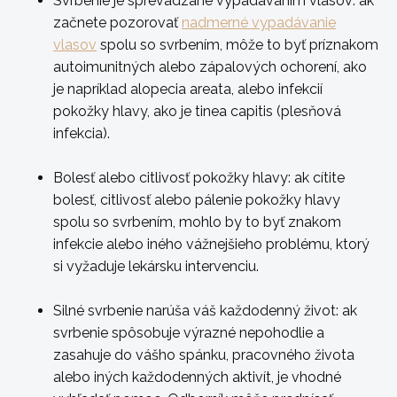
Svrbenie je sprevádzané vypadávaním vlasov:
ak
začnete pozorovať
nadmerné vypadávanie
vlasov
spolu so svrbením, môže to byť príznakom
autoimunitných alebo zápalových ochorení, ako
je napríklad alopecia areata, alebo infekcií
pokožky hlavy, ako je tinea capitis (plesňová
infekcia).
Bolesť alebo citlivosť pokožky hlavy:
ak cítite
bolesť, citlivosť alebo pálenie pokožky hlavy
spolu so svrbením, mohlo by to byť znakom
infekcie alebo iného vážnejšieho problému, ktorý
si vyžaduje lekársku intervenciu.
Silné svrbenie narúša váš každodenný život:
ak
svrbenie spôsobuje výrazné nepohodlie a
zasahuje do vášho spánku, pracovného života
alebo iných každodenných aktivít, je vhodné