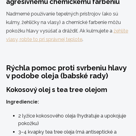
agresívnemu chemickému farbeniu
Nadmerné používanie tepelných prístrojov (ako sú
kulmy, žehličky na vlasy) a chemické farbenie môžu
pokožku hlavy vysúšať a dráždiť. Ak kulmujete a
žehlíte
vlasy, robte to pri správnej teplote
.
Rýchla pomoc proti svrbeniu hlavy
v podobe oleja (babské rady)
Kokosový olej s tea tree olejom
Ingrediencie:
2 lyžice kokosového oleja (hydratuje a upokojuje
pokožku)
3–4 kvapky tea tree oleja (má antiseptické a