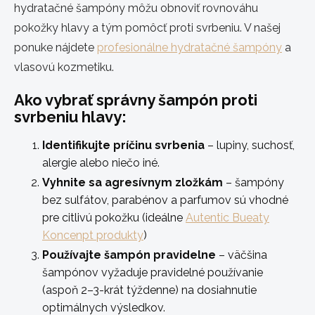
hydratačné šampóny môžu obnoviť rovnováhu
pokožky hlavy a tým pomôcť proti svrbeniu. V našej
ponuke nájdete
profesionálne hydratačné šampóny
a
vlasovú kozmetiku.
Ako vybrať správny šampón proti
svrbeniu hlavy:
Identifikujte príčinu svrbenia
– lupiny, suchosť,
alergie alebo niečo iné.
Vyhnite sa agresívnym zložkám
– šampóny
bez sulfátov, parabénov a parfumov sú vhodné
pre citlivú pokožku (ideálne
Autentic Bueaty
Koncenpt produkty
)
Používajte šampón pravidelne
– väčšina
šampónov vyžaduje pravidelné používanie
(aspoň 2–3-krát týždenne) na dosiahnutie
optimálnych výsledkov.